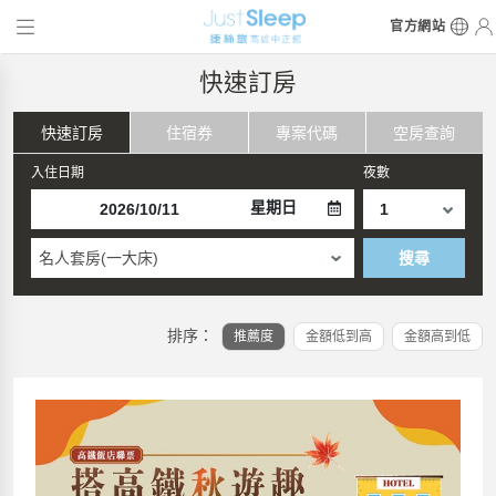
官方網站
快速訂房
快速訂房
住宿券
專案代碼
空房查詢
入住日期
夜數
星期日
名人套房(一大床)
搜尋
排序：
推薦度
金額低到高
金額高到低