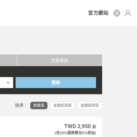
官方網站
空房查詢
搜尋
排序：
推薦度
金額低到高
金額高到低
TWD 2,950
起
(含10%服務費及5%稅金)