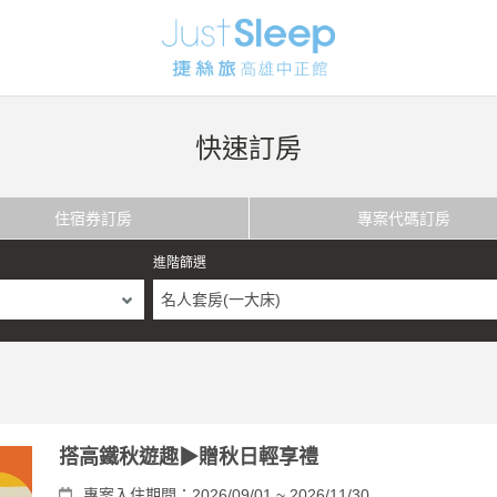
快速訂房
住宿券訂房
專案代碼訂房
進階篩選
名人套房(一大床)
搭高鐵秋遊趣▶贈秋日輕享禮
專案入住期間：2026/09/01 ~ 2026/11/30