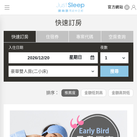
官方網站
快速訂房
快速訂房
住宿券
專案代碼
空房查詢
入住日期
夜數
星期日
豪華雙人房(二小床)
搜尋
排序：
推薦度
金額低到高
金額高到低