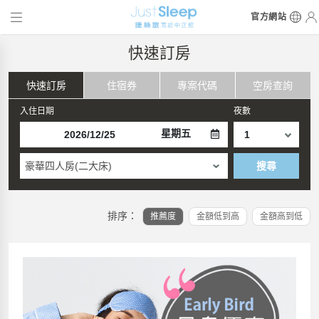
官方網站
快速訂房
快速訂房
住宿券
專案代碼
空房查詢
入住日期
夜數
星期五
豪華四人房(二大床)
搜尋
排序：
推薦度
金額低到高
金額高到低