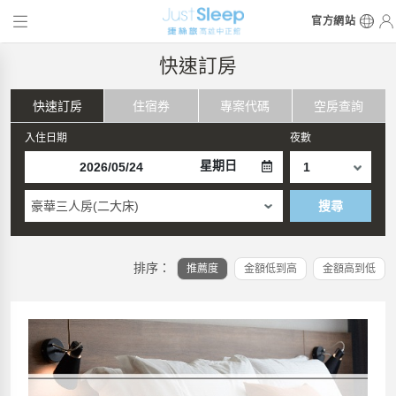
官方網站
快速訂房
快速訂房
住宿券
專案代碼
空房查詢
入住日期
夜數
星期日
豪華三人房(二大床)
搜尋
排序：
推薦度
金額低到高
金額高到低