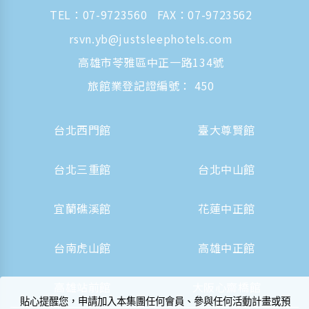
TEL：
07-9723560
FAX：07-9723562
rsvn.yb@justsleephotels.com
高雄市苓雅區中正一路134號
旅館業登記證編號： 450
台北西門館
臺大尊賢館
台北三重館
台北中山館
宜蘭礁溪館
花蓮中正館
台南虎山館
高雄中正館
高雄站前館
大阪心齋橋館
貼心提醒您，申請加入本集團任何會員、參與任何活動計畫或預