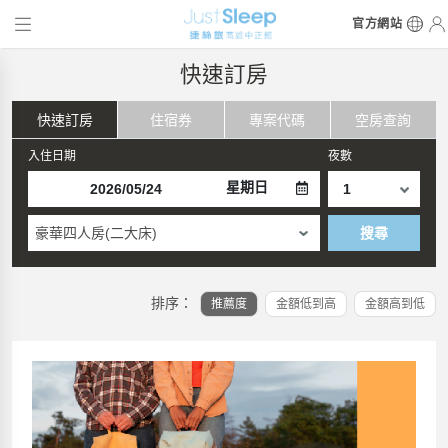
官方網站
快速訂房
快速訂房
住宿券
專案代碼
空房查詢
入住日期
夜數
星期日
豪華四人房(二大床)
搜尋
排序：
推薦度
金額低到高
金額高到低