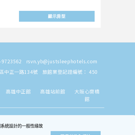
顯示房型
-9723562
rsvn.yb@justsleephotels.com
區中正一路134號
旅館業登記證編號： 450
高雄中正館
高雄站前館
大阪心齋橋
館
因系統設計的一般性緣故