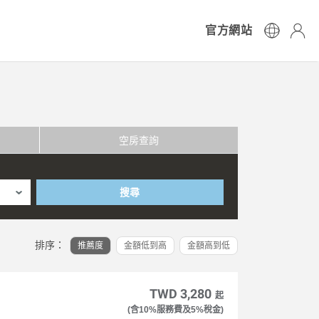
官方網站
空房查詢
搜尋
排序：
推薦度
金額低到高
金額高到低
TWD 3,280
起
(含10%服務費及5%稅金)