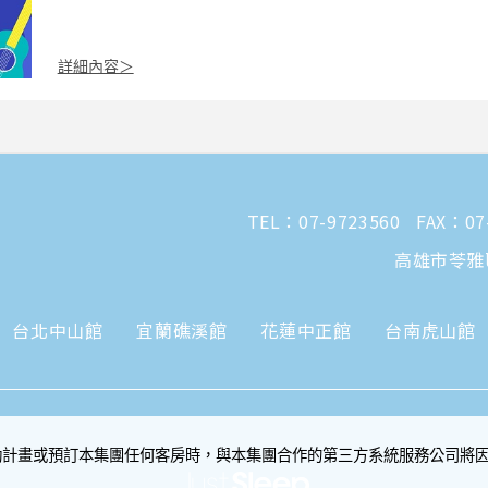
詳細內容＞
TEL：
07-9723560
FAX：07
高雄市苓雅
台北中山館
宜蘭礁溪館
花蓮中正館
台南虎山館
動計畫或預訂本集團任何客房時，與本集團合作的第三方系統服務公司將