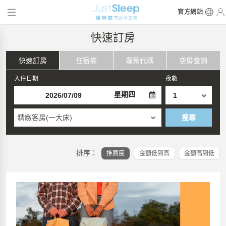
官方網站
快速訂房
快速訂房
住宿券
專案代碼
空房查詢
入住日期
夜數
星期四
精緻客房(一大床)
搜尋
排序：
推薦度
金額低到高
金額高到低