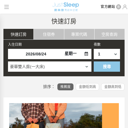
官方網站
快速訂房
快速訂房
住宿券
專案代碼
空房查詢
入住日期
夜數
星期一
豪華雙人房(一大床)
搜尋
排序：
推薦度
金額低到高
金額高到低