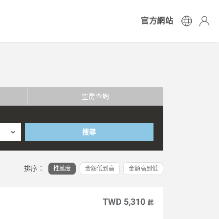
官方網站
空房查詢
搜尋
排序：
推薦度
金額低到高
金額高到低
TWD 5,310
起