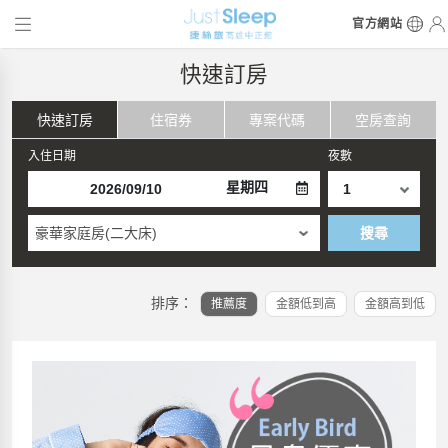
官方網站
快速訂房
快速訂房
住宿券
專案代碼
空房查詢
入住日期
夜數
星期四
豪華家庭房(二大床)
搜尋
排序：
推薦度
金額低到高
金額高到低