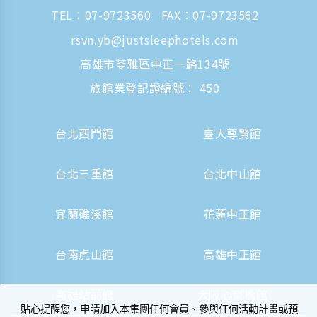
TEL：
07-9723560
FAX：07-9723562
rsvn.yb@justsleephotels.com
高雄市苓雅區中正一路134號
旅館業登記證編號： 450
台北西門館
臺大尊賢館
台北三重館
台北中山館
宜蘭礁溪館
花蓮中正館
台南虎山館
高雄中正館
高雄站前館
大阪心齋橋館
貼心提醒您，申請加入本集團任何會員、參與任何活動計畫或預