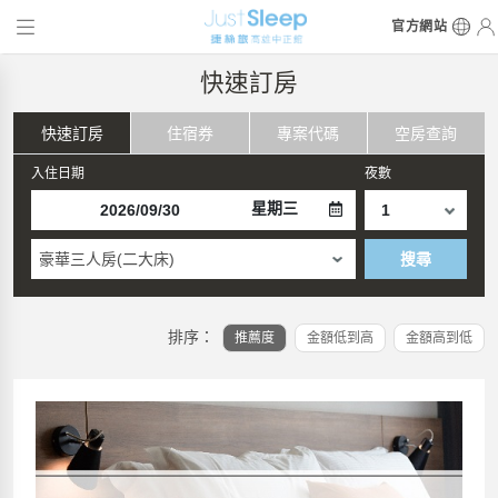
官方網站
快速訂房
快速訂房
住宿券
專案代碼
空房查詢
入住日期
夜數
星期三
豪華三人房(二大床)
搜尋
排序：
推薦度
金額低到高
金額高到低