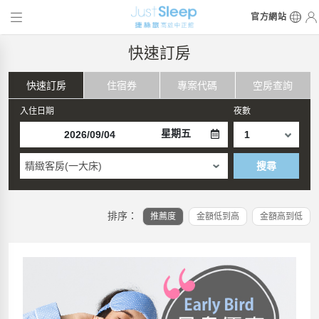
官方網站
快速訂房
快速訂房
住宿券
專案代碼
空房查詢
入住日期
夜數
星期五
精緻客房(一大床)
搜尋
排序：
推薦度
金額低到高
金額高到低