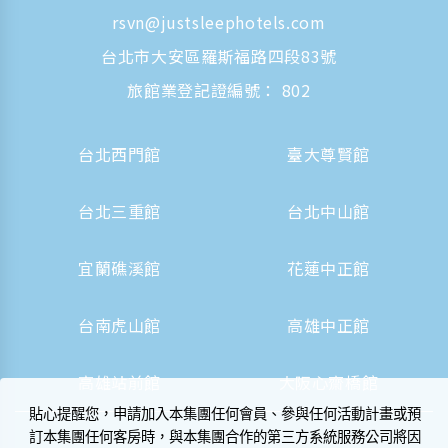
rsvn@justsleephotels.com
台北市大安區羅斯福路四段83號
旅館業登記證編號： 802
台北西門館
臺大尊賢館
台北三重館
台北中山館
宜蘭礁溪館
花蓮中正館
台南虎山館
高雄中正館
高雄站前館
大阪心齋橋館
貼心提醒您，申請加入本集團任何會員、參與任何活動計畫或預
訂本集團任何客房時，與本集團合作的第三方系統服務公司將因