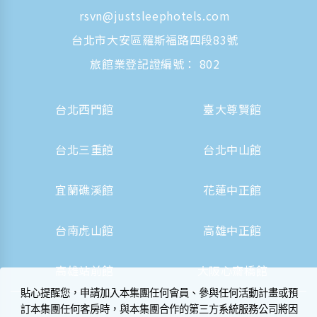
rsvn@justsleephotels.com
台北市大安區羅斯福路四段83號
旅館業登記證編號： 802
台北西門館
臺大尊賢館
台北三重館
台北中山館
宜蘭礁溪館
花蓮中正館
台南虎山館
高雄中正館
高雄站前館
大阪心齋橋館
貼心提醒您，申請加入本集團任何會員、參與任何活動計畫或預
訂本集團任何客房時，與本集團合作的第三方系統服務公司將因