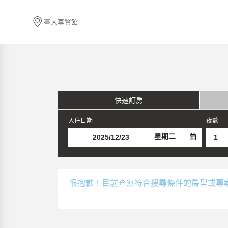
臺大尊賢館
快速訂房
入住日期
夜數
星期二
很抱歉！目前查無符合搜尋條件的房型或專