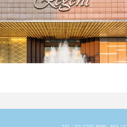
TEL：
02-7735-5000
FAX：02