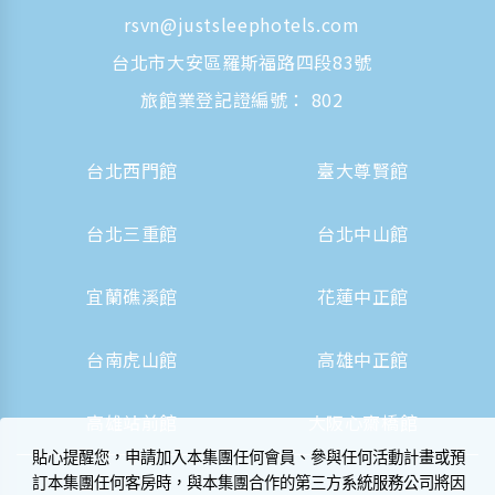
rsvn@justsleephotels.com
台北市大安區羅斯福路四段83號
旅館業登記證編號： 802
台北西門館
臺大尊賢館
台北三重館
台北中山館
宜蘭礁溪館
花蓮中正館
台南虎山館
高雄中正館
高雄站前館
大阪心齋橋館
貼心提醒您，申請加入本集團任何會員、參與任何活動計畫或預
訂本集團任何客房時，與本集團合作的第三方系統服務公司將因