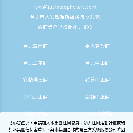
rsvn@justsleephotels.com
台北市大安區羅斯福路四段83號
旅館業登記證編號： 802
台北西門館
臺大尊賢館
台北三重館
台北中山館
宜蘭礁溪館
花蓮中正館
台南虎山館
高雄中正館
高雄站前館
大阪心齋橋館
貼心提醒您，申請加入本集團任何會員、參與任何活動計畫或預
訂本集團任何客房時，與本集團合作的第三方系統服務公司將因