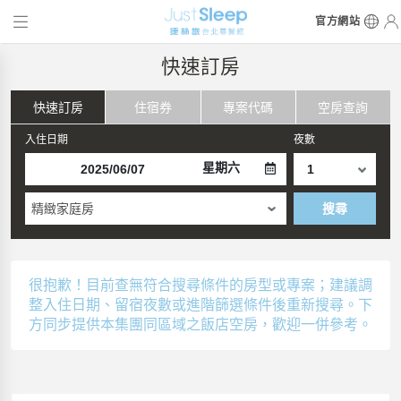
官方網站
快速訂房
快速訂房
住宿券
專案代碼
空房查詢
入住日期
夜數
星期六
精緻家庭房
搜尋
很抱歉！目前查無符合搜尋條件的房型或專案；建議調
整入住日期、留宿夜數或進階篩選條件後重新搜尋。下
方同步提供本集團同區域之飯店空房，歡迎一併參考。