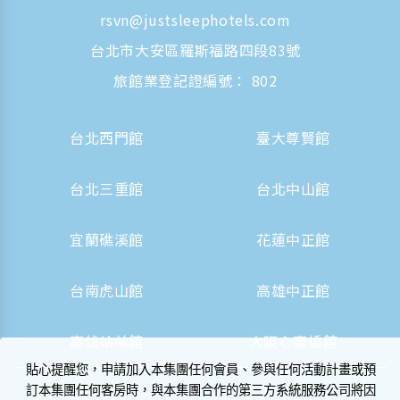
rsvn@justsleephotels.com
台北市大安區羅斯福路四段83號
旅館業登記證編號： 802
台北西門館
臺大尊賢館
台北三重館
台北中山館
宜蘭礁溪館
花蓮中正館
台南虎山館
高雄中正館
高雄站前館
大阪心齋橋館
貼心提醒您，申請加入本集團任何會員、參與任何活動計畫或預
訂本集團任何客房時，與本集團合作的第三方系統服務公司將因