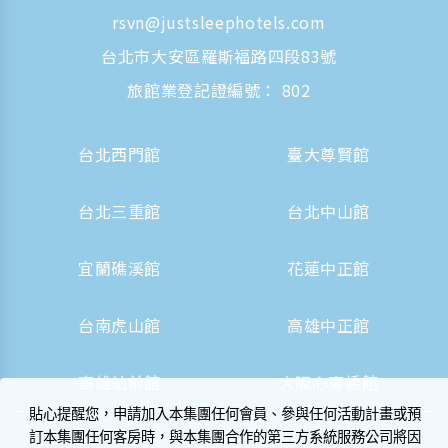
rsvn@justsleephotels.com
台北市大安區羅斯福路四段83號
旅館業登記證編號： 802
台北西門館
臺大尊賢館
台北三重館
台北中山館
宜蘭礁溪館
花蓮中正館
台南虎山館
高雄中正館
高雄站前館
大阪心齋橋館
貼心提醒您，申請加入本集團任何會員、參與任何活動計畫或預
訂本集團任何客房時，與本集團合作的第三方系統服務公司將因