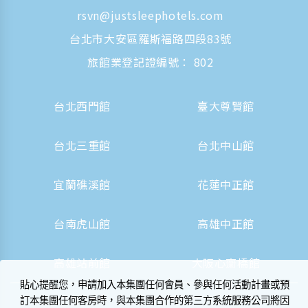
rsvn@justsleephotels.com
台北市大安區羅斯福路四段83號
旅館業登記證編號： 802
台北西門館
臺大尊賢館
台北三重館
台北中山館
宜蘭礁溪館
花蓮中正館
台南虎山館
高雄中正館
高雄站前館
大阪心齋橋館
貼心提醒您，申請加入本集團任何會員、參與任何活動計畫或預
訂本集團任何客房時，與本集團合作的第三方系統服務公司將因