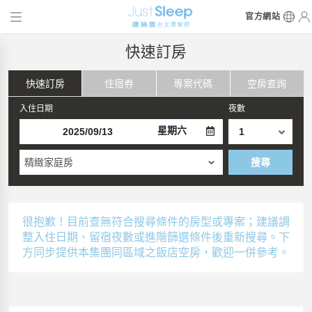
官方網站
快速訂房
快速訂房
住宿券
專案代碼
空房查詢
入住日期
夜數
星期六
精緻家庭房
搜尋
很抱歉！目前查無符合搜尋條件的房型或專案；建議調
整入住日期、留宿夜數或進階篩選條件後重新搜尋。下
方同步提供本集團同區域之飯店空房，歡迎一併參考。