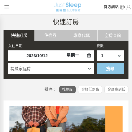
官方網站
快速訂房
快速訂房
住宿券
專案代碼
空房查詢
入住日期
夜數
星期一
精緻家庭房
搜尋
排序：
推薦度
金額低到高
金額高到低