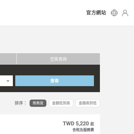
官方網站
空房查詢
搜尋
排序：
推薦度
金額低到高
金額高到低
TWD 5,220
起
含稅及服務費