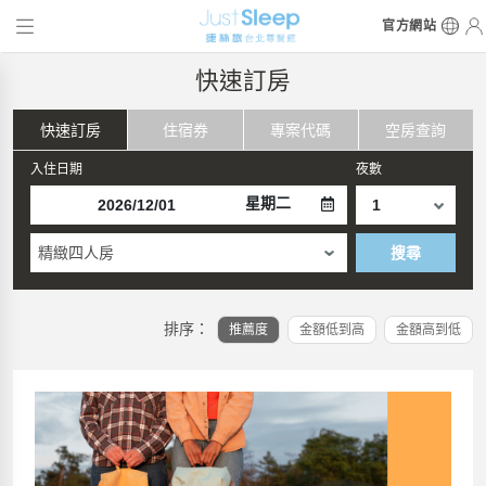
官方網站
快速訂房
快速訂房
住宿券
專案代碼
空房查詢
入住日期
夜數
星期二
精緻四人房
搜尋
排序：
推薦度
金額低到高
金額高到低