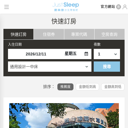
官方網站
快速訂房
快速訂房
住宿券
專案代碼
空房查詢
入住日期
夜數
星期五
通用設計一中床
搜尋
排序：
推薦度
金額低到高
金額高到低