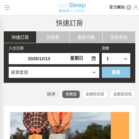
官方網站
快速訂房
快速訂房
住宿券
專案代碼
空房查詢
入住日期
夜數
星期日
豪華套房
搜尋
排序：
推薦度
金額低到高
金額高到低