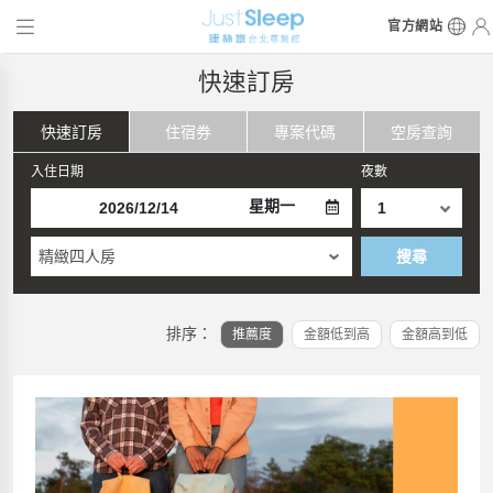
官方網站
快速訂房
快速訂房
住宿券
專案代碼
空房查詢
入住日期
夜數
星期一
精緻四人房
搜尋
排序：
推薦度
金額低到高
金額高到低