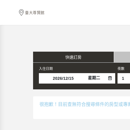
臺大尊賢館
快速訂房
入住日期
夜數
星期二
很抱歉！目前查無符合搜尋條件的房型或專