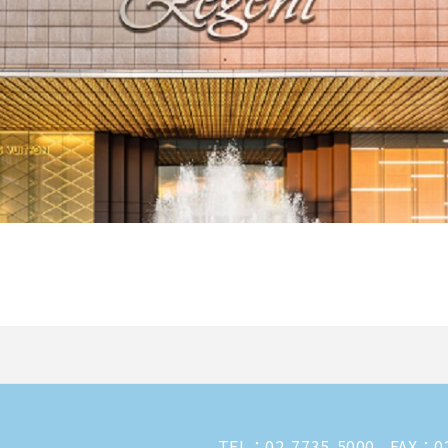
TEL：
02-7735-5000
FAX：02