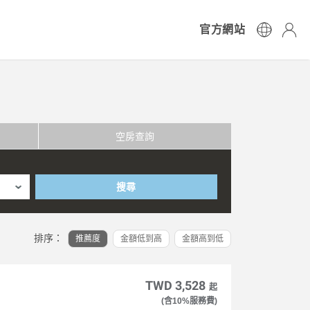
官方網站
空房查詢
搜尋
排序：
推薦度
金額低到高
金額高到低
TWD 3,528
起
(含10%服務費)