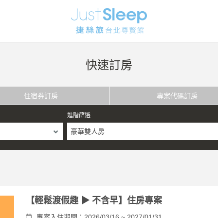
快速訂房
住宿券訂房
專案代碼訂房
進階篩選
豪華雙人房
【輕鬆渡假趣 ▶ 不含早】住房專案
專案入住期間：2026/03/16 ~ 2027/01/31