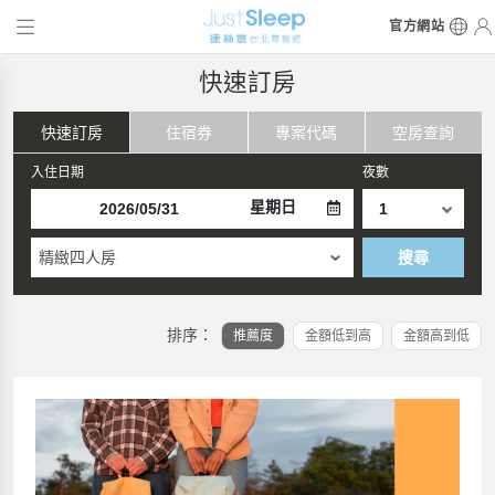
官方網站
快速訂房
快速訂房
住宿券
專案代碼
空房查詢
入住日期
夜數
星期日
精緻四人房
搜尋
排序：
推薦度
金額低到高
金額高到低