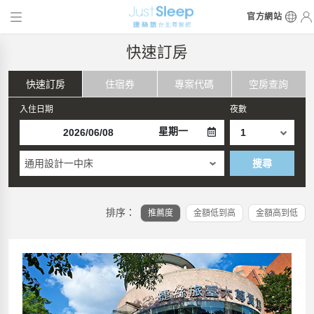
官方網站
快速訂房
快速訂房
住宿券
專案代碼
空房查詢
入住日期
夜數
星期一
通用設計一中床
搜尋
排序：
推薦度
金額低到高
金額高到低