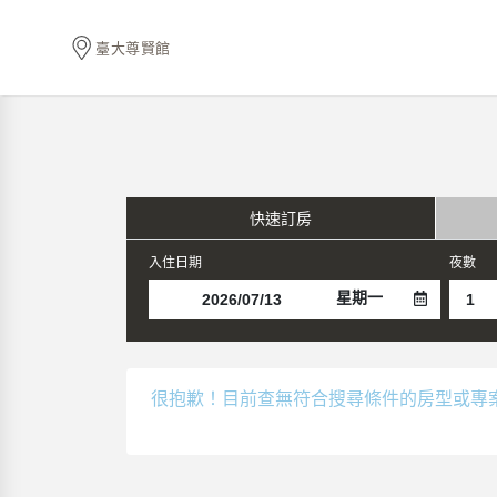
臺大尊賢館
快速訂房
入住日期
夜數
星期一
很抱歉！目前查無符合搜尋條件的房型或專