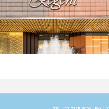
TEL：
02-7735-5000
FAX：02