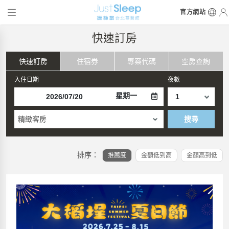
官方網站
快速訂房
快速訂房
住宿券
專案代碼
空房查詢
入住日期
夜數
星期一
精緻客房
搜尋
排序：
推薦度
金額低到高
金額高到低