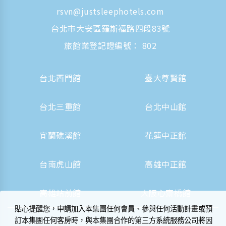
rsvn@justsleephotels.com
台北市大安區羅斯福路四段83號
旅館業登記證編號： 802
台北西門館
臺大尊賢館
台北三重館
台北中山館
宜蘭礁溪館
花蓮中正館
台南虎山館
高雄中正館
高雄站前館
大阪心齋橋館
貼心提醒您，申請加入本集團任何會員、參與任何活動計畫或預
訂本集團任何客房時，與本集團合作的第三方系統服務公司將因