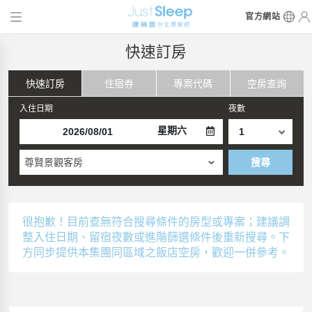
官方網站
快速訂房
快速訂房
住宿券
專案代碼
空房查詢
入住日期
夜數
星期六
尊賢景觀客房
搜尋
很抱歉！目前查無符合搜尋條件的房型或專案；建議調
整入住日期、留宿夜數或進階篩選條件後重新搜尋。下
方同步提供本集團同區域之飯店空房，歡迎一併參考。