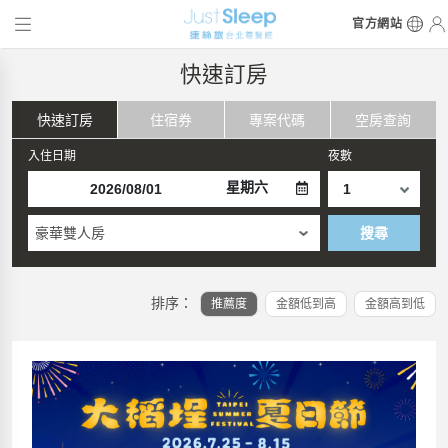
官方網站
快速訂房
快速訂房
住宿券
專案代碼
空房查詢
入住日期
夜數
星期六
豪華雙人房
搜尋
排序：
推薦度
金額低到高
金額高到低