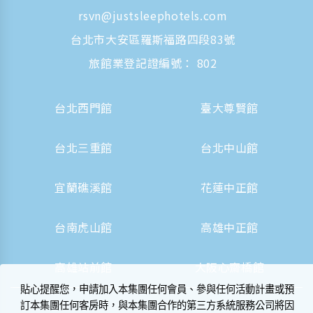
rsvn@justsleephotels.com
台北市大安區羅斯福路四段83號
旅館業登記證編號： 802
台北西門館
臺大尊賢館
台北三重館
台北中山館
宜蘭礁溪館
花蓮中正館
台南虎山館
高雄中正館
高雄站前館
大阪心齋橋館
貼心提醒您，申請加入本集團任何會員、參與任何活動計畫或預
訂本集團任何客房時，與本集團合作的第三方系統服務公司將因