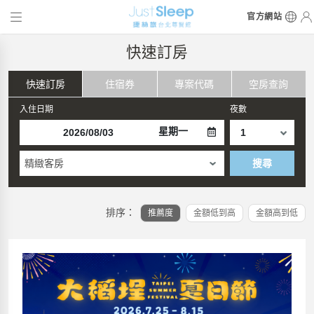
官方網站
快速訂房
快速訂房
住宿券
專案代碼
空房查詢
入住日期
夜數
星期一
精緻客房
搜尋
排序：
推薦度
金額低到高
金額高到低