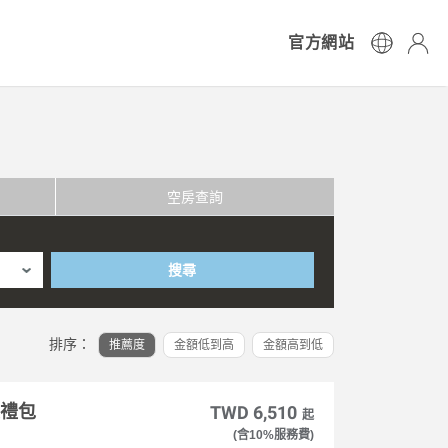
官方網站
空房查詢
搜尋
排序：
推薦度
金額低到高
金額高到低
大禮包
TWD 6,510
起
(含10%服務費)