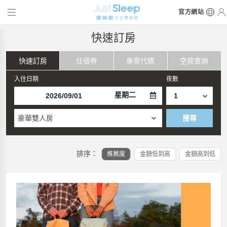
官方網站
快速訂房
快速訂房
住宿券
專案代碼
空房查詢
入住日期
夜數
星期二
豪華雙人房
搜尋
排序：
推薦度
金額低到高
金額高到低