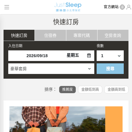
官方網站
快速訂房
快速訂房
住宿券
專案代碼
空房查詢
入住日期
夜數
星期五
豪華套房
搜尋
排序：
推薦度
金額低到高
金額高到低