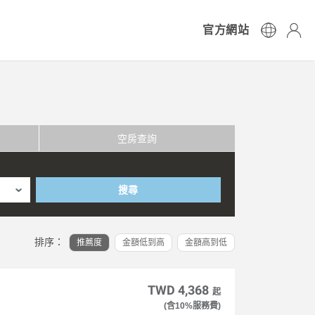
官方網站
空房查詢
搜尋
排序：
推薦度
金額低到高
金額高到低
TWD 4,368
起
(含10%服務費)