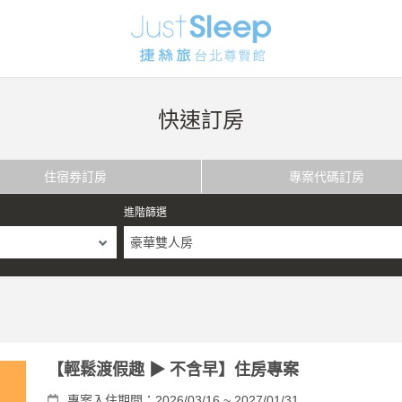
快速訂房
住宿券訂房
專案代碼訂房
進階篩選
豪華雙人房
【輕鬆渡假趣 ▶ 不含早】住房專案
專案入住期間：2026/03/16 ~ 2027/01/31