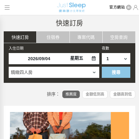
官方網站
快速訂房
快速訂房
住宿券
專案代碼
空房查詢
入住日期
夜數
星期五
精緻四人房
搜尋
排序：
推薦度
金額低到高
金額高到低