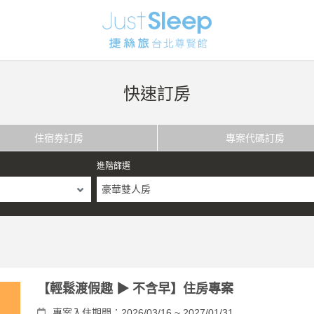
快速訂房
住宿券訂房
專案代碼訂房
進階篩選
豪華雙人房
【輕鬆渡假趣 ▶ 不含早】住房專案
專案入住期間：2026/03/16 ~ 2027/01/31