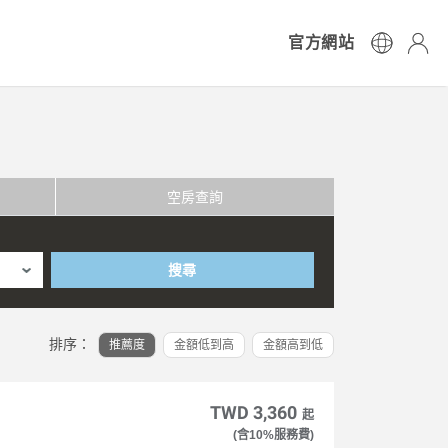
官方網站
空房查詢
搜尋
排序：
推薦度
金額低到高
金額高到低
TWD 3,360
起
(含10%服務費)