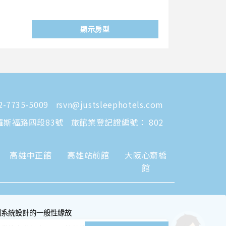
顯示房型
-7735-5009
rsvn@justsleephotels.com
羅斯福路四段83號
旅館業登記證編號： 802
高雄中正館
高雄站前館
大阪心齋橋
館
因系統設計的一般性緣故