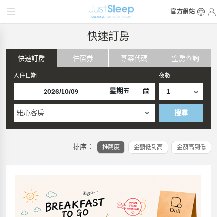
官方網站
快速訂房
快速訂房
住宿券
專案代碼
空房查詢
入住日期
夜數
星期五
雅心客房
搜尋
排序：
推薦度
金額低到高
金額高到低