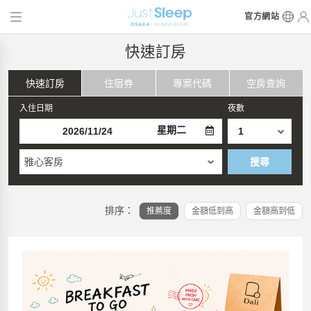
官方網站
快速訂房
快速訂房
住宿券
專案代碼
空房查詢
入住日期
夜數
星期二
雅心客房
搜尋
排序：
推薦度
金額低到高
金額高到低