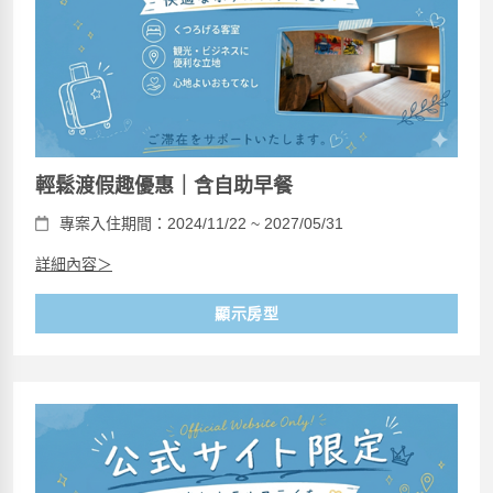
輕鬆渡假趣優惠｜含自助早餐
專案入住期間：2024/11/22 ~ 2027/05/31
詳細內容＞
顯示房型