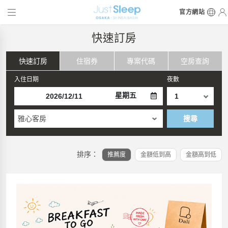
官方網站
快速訂房
快速訂房
住宿券
專案代碼
空房查詢
入住日期
夜數
星期五
雅心客房
搜尋
排序：
推薦度
金額低到高
金額高到低