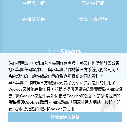
台南虎山館
高雄中正館
高雄站前館
大阪心齋橋館
|
營業人資訊揭露
隱私權聲明與 Cookie 政策
貼心提醒您，申請加入本集團任何會員、參與任何活動計畫或預
© 2014-2026 晶華國際酒店集團
訂本集團任何客房時，與本集團合作的第三方系統服務公司將因
系統設計的一般性緣故自動存取您所提供的個人資料。
與本集團合作的第三方服務公司為了分析和廣告之目的使用了
Cookies及其他追蹤工具，並藉以提供更優質的瀏覽體驗。如您想
更了解Cookies之使用與如何更改Cookies的設定，請參考我們的
隱私權與Cookies政策
您好，歡迎在此提出問題，捷絲旅小管家
。 如您點擊「同意並進入網站」按鈕，即
很樂意為您解答。
表示您同意自動存取和Cookies之使用。
同意並進入網站