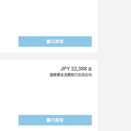
顯示房型
JPY 22,388
起
服務費及消費稅已包含在內
顯示房型