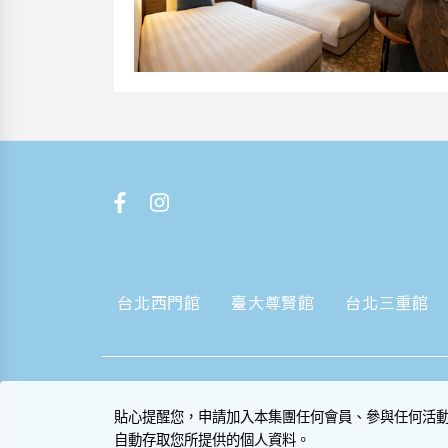
台北西門館
臺大尊賢館
台北三重館
貼心提醒您，申請加入本集團任何會員、參與任何活
自動存取您所提供的個人資料。