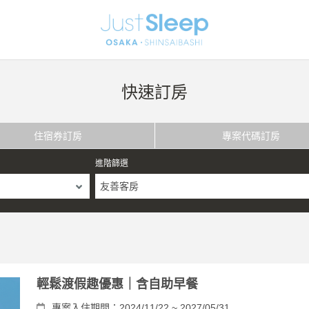
快速訂房
住宿券訂房
專案代碼訂房
進階篩選
友善客房
輕鬆渡假趣優惠｜含自助早餐
專案入住期間：2024/11/22 ~ 2027/05/31