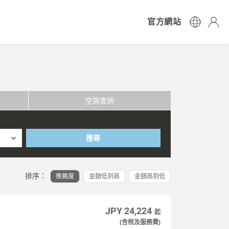
官方網站
空房查詢
搜尋
排序：
推薦度
金額低到高
金額高到低
JPY 24,224
起
(含稅及服務費)