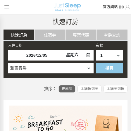
官方網站
快速訂房
快速訂房
住宿券
專案代碼
空房查詢
入住日期
夜數
星期六
雅齋客房
搜尋
排序：
推薦度
金額低到高
金額高到低