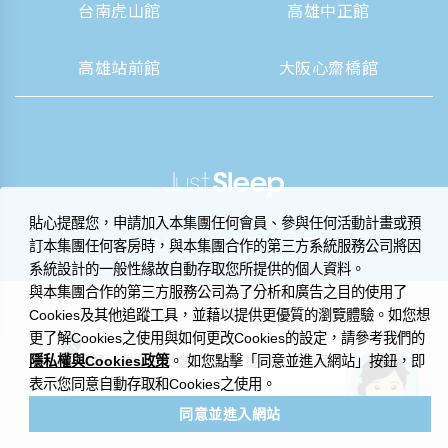
台南虎山館
高雄中正館
高雄站前館
大阪心齋橋館
|
營業人資訊揭露
隱私權聲明與 Cookie 政策
貼心提醒您，申請加入本集團任何會員、參與任何活動計畫或預
© 2014-2026 晶華國際酒店集團
訂本集團任何客房時，與本集團合作的第三方系統服務公司將因
系統設計的一般性緣故自動存取您所提供的個人資料。
與本集團合作的第三方服務公司為了分析和廣告之目的使用了
Cookies及其他追蹤工具，並藉以提供更優質的瀏覽體驗。如您想
更了解Cookies之使用與如何更改Cookies的設定，請參考我們的
隱私權與Cookies政策
您好，歡迎在此提出問題，捷絲旅小管家
。 如您點擊「同意並進入網站」按鈕，即
很樂意為您解答。
表示您同意自動存取和Cookies之使用。
同意並進入網站